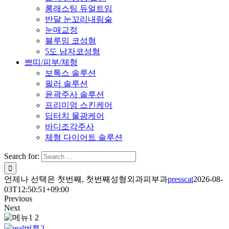
롱래스팅 듀얼트임
반달 눈꼬리내림술
눈매교정
블루밍 코성형
5도 남자코성형
쁘띠/피부/체형
보톡스 솔루션
필러 솔루션
윤곽주사 솔루션
프리미엄 스킨케어
딥터치 물광케어
바디조각주사
체형 다이어트 솔루션
Search for:
언제나 선택은 첫번째, 첫번째성형외과피부과
presscat
2026-08-
03T12:50:51+09:00
Previous
Next