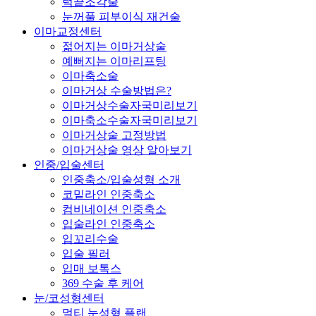
턱끝조각술
눈꺼풀 피부이식 재건술
이마교정센터
젊어지는 이마거상술
예뻐지는 이마리프팅
이마축소술
이마거상 수술방법은?
이마거상수술자국미리보기
이마축소수술자국미리보기
이마거상술 고정방법
이마거상술 영상 알아보기
인중/입술센터
인중축소/입술성형 소개
코밑라인 인중축소
컴비네이션 인중축소
입술라인 인중축소
입꼬리수술
입술 필러
입매 보톡스
369 수술 후 케어
눈/코성형센터
멀티 눈성형 플랜