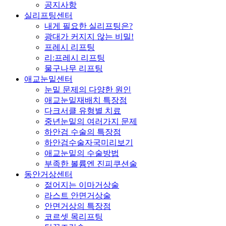
공지사항
실리프팅센터
내게 필요한 실리프팅은?
광대가 커지지 않는 비밀!
프레시 리프팅
리:프레시 리프팅
물구나무 리프팅
애교눈밑센터
눈밑 문제의 다양한 원인
애교눈밑재배치 특장점
다크서클 유형별 치료
중년눈밑의 여러가지 문제
하안검 수술의 특장점
하안검수술자국미리보기
애교눈밑의 수술방법
부족한 볼륨엔 진피쿠션술
동안거상센터
젊어지는 이마거상술
라스트 안면거상술
안면거상의 특장점
코르셋 목리프팅